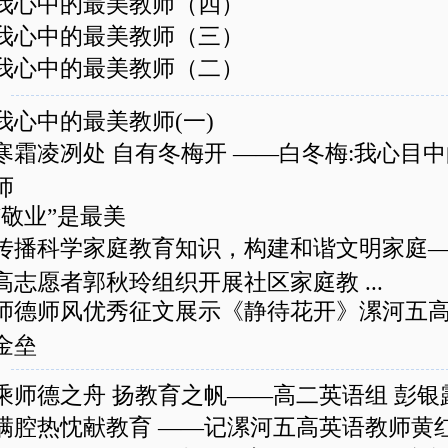
我心中的最美教师（四）
我心中的最美教师（三）
我心中的最美教师（二）
我心中的最美教师(一)
寒霜凌冽处 自有冬梅开 ——白冬梅:我心目
师
“敬业”是最美
传播科学家庭教育知识，构建和谐文明家庭
高志愿者郭秋玲组织开展社区家庭教 ...
师德师风优秀征文展示《静待花开》漯河五高
金垒
乘师德之舟 扬教育之帆——高二英语组 彭银
满腔热忱献教育 ——记漯河五高英语教师黄