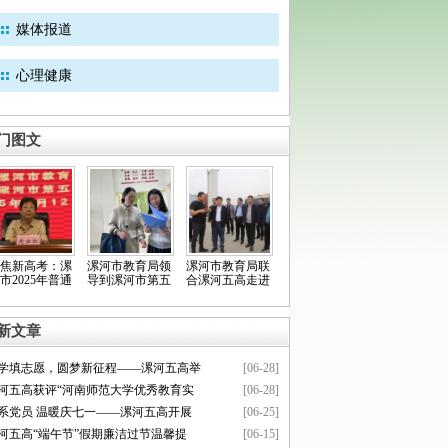
媒体报道
心理健康
门图文
焦新高考：漯
漯河市教育局领
漯河市教育局联
市2025年普通
导到漯河市第五
合漯河五高走进
新文章
科学填志愿，圆梦新征程——漯河五高举
[06-28]
漯河五高获评“河南师范大学优秀教育实
[06-28]
情系党员 温暖庆七一——漯河五高开展
[06-25]
漯河五高“端午节”假期廉洁过节温馨提
[06-15]