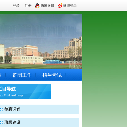
登录
|
注册
腾讯微博
微博登录
园
群团工作
招生考试
栏目导航
anMuDaoHang____
德育课程
班级建设