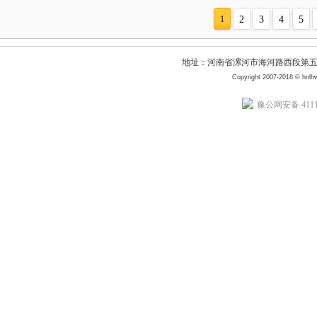
1
2
3
4
5
地址：河南省漯河市海河路西段第五高级中
Copyright 2007-2018 © 
豫公网安备 41110