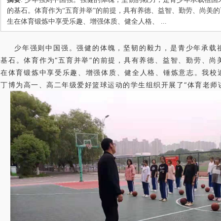
的基石。体育作为“五育并举”的前提，具有养德、益智、勤劳、尚美
生在体育锻炼中享受乐趣、增强体质、健全人格、 ...
少年强则中国强。强健的体魄，坚韧的毅力，是青少年承载
基石。体育作为“五育并举”的前提，具有养德、益智、勤劳、尚
在体育锻炼中享受乐趣、增强体质、健全人格、锤炼意志。我校
丁博为高一、高二年级爱好篮球运动的学生组织开展了“体育老师