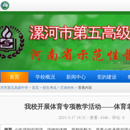
首页
学校概况
新闻中心
党的建设
漯河市第五高级中学
>
首页
>
招生考试
>
艺体特长
> 查看内容
我校开展体育专项教学活动——体育
2021-5-17 16:31
|
查看: 4346
|
评论: 0
摘要
: 少年强则中国强。强健的体魄，坚韧的毅力，是青少年承载祖国