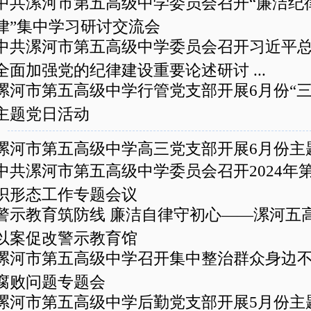
中共漯河市第五高级中学委员会召开“廉洁纪
律”集中学习研讨交流会
中共漯河市第五高级中学委员会召开习近平
全面加强党的纪律建设重要论述研讨 ...
漯河市第五高级中学行管党支部开展6月份“三
主题党日活动
漯河市第五高级中学高三党支部开展6月份主
中共漯河市第五高级中学委员会召开2024年
识形态工作专题会议
警示教育筑防线 廉洁自律守初心——漯河五
以案促改警示教育馆
漯河市第五高级中学召开集中整治群众身边
腐败问题专题会
漯河市第五高级中学后勤党支部开展5月份主