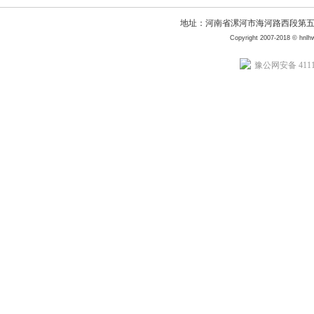
地址：河南省漯河市海河路西段第五高级中
Copyright 2007-2018 © 
豫公网安备 41110